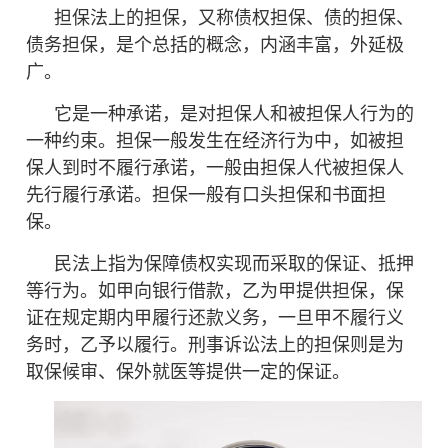
担保法
上的担保，又称
债权
担保、
债的担保
、
债务
担保，是个总括的概念，内涵丰富，外延极
广。
它是一种承诺，是对
担保人
和被担保人行为的
一种约束。担保一般发生在
经济行为
中，如被
担
保人
到时不履行承诺，一般由担保人代被担保人
先行履行承诺。担保一般有
口头
担保和
书面担
保
。
民法
上指为保障
债权
实现而采取的
保证
、
抵押
等行为。如甲向
银行
借款，乙为甲提供担保，
保
证
在规定期内甲履行还款
义务
，一旦甲不履行义
务时，乙予以履行。刑事诉讼法上的担保则是为
取保候审
、
保外就医
等提供一定的
保证
。