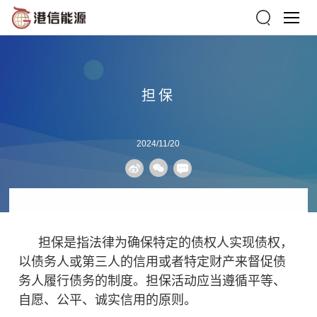
担保
2024/11/20
担保是指法律为确保特定的
债权人
实现
债权
，
以
债务
人或第三人的信用或者特定
财产
来督促债
务
人履行债务的制度。担保活动应当遵循平等、
自愿、公平、诚实信用的原则。