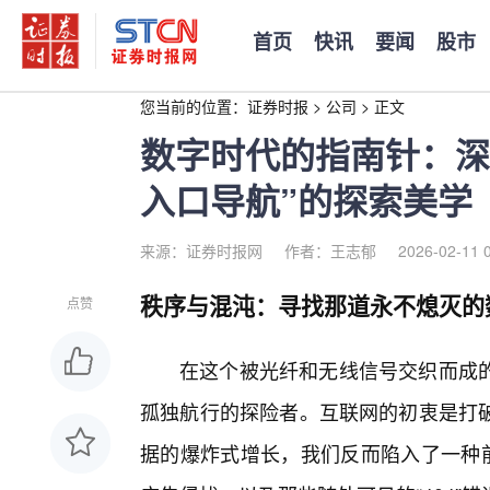
首页
快讯
要闻
股市
您当前的位置：
证券时报
>
公司
>
正文
数字时代的指南针：深
入口导航”的探索美学
来源：证券时报网
作者：王志郁
2026-02-11 
秩序与混沌：寻找那道永不熄灭的
点赞
在这个被光纤和无线信号交织而成的
孤独航行的探险者。互联网的初衷是打破
据的爆炸式增长，我们反而陷入了一种前