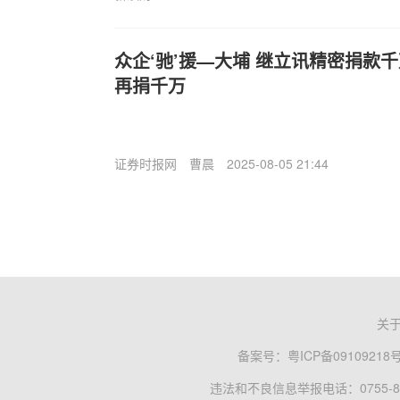
众企‘驰’援—大埔 继立讯精密捐款
再捐千万
证券时报网
曹晨
2025-08-05 21:44
关
备案号：
粤ICP备09109218
违法和不良信息举报电话：0755-83