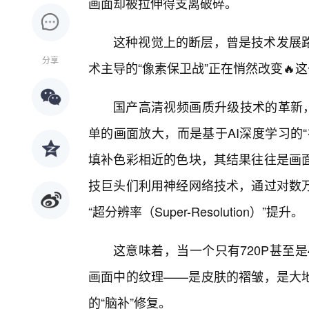
画面却被拉伸得支离破碎。
这种视觉上的断层，曾是技术发展
分享
术主导的“像素保卫战”正在悄然改变🔥
国产高清视频画质升级技术的革新，
单的画面放大，而是基于AI深度学习的
填补色彩相近的色块，其结果往往是画
技巨头们利用神经网络技术，通过对数
“超分辨率（Super-Resolution）”提升。
这意味着，当一个只有720P甚至是
画面中的纹理——是皮肤的褶皱，是大地
的“脑补”修复。