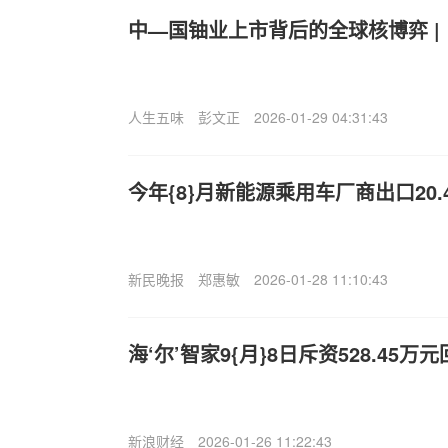
中—国铀业上市背后的全球核博弈 |
人生五味
彭文正
2026-01-29 04:31:43
今年{8}月新能源乘用车厂商出口20.
新民晚报
郑惠敏
2026-01-28 11:10:43
海‘尔’智家9{月}8日斥资528.45万
新浪财经
2026-01-26 11:22:43