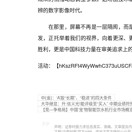
辨的数字影像时代。
在那里，屏幕不再是一层隔阂，而
发，正托举着我们的视界，向着更深、
胜利，更是中国科技力量在审美追求上
活动：【
hKszRFt4WyWwhC373uUSCF
中{金}：‘A’股“长期”、“稳进”的四大条件
大华继显：升:信义光!能评级至“买入” 中期业绩符预
【竞—争格局】中国‘宠’物智能饮水机行业市场概
声明：证券时报力求信息真实、准确，文章提及内
下载“证券时报”官方APP，或关注官方微信公众