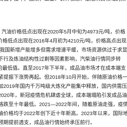
油价格低点出现在2020年5月中旬为4973元/吨，价格
油价格低点出现在2016年4月初为4210元/吨，价格高点出现
016年，我国新增产能增多但需求增速平缓，市场资源供过于求
下行及炼油结构性过剩等因素影响，汽柴油行情同步转
的最低值。直至2017年下半年，成品油市场才在成本端支
提振下涨势再起。但2018年10月开始，伴随原油价格
2019年国内千万吨级大炼化产能集中释放，国内供需压
020年，新冠疫情危机肆虐全球，成本端塌陷引发成品油
跌至十年最低。2021—2022年间，随着原油走强，疫
价格均于2022年创下近十年新高。2023年以来，国际
预期提前透支，成品油行情始终承压前行。